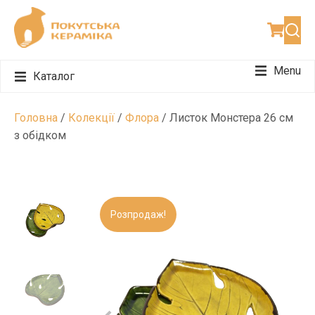
Menu
Каталог
Набори для чаювання
Набори для подарунку
Набори для 12 персон
Головна
/
Колекції
/
Флора
/ Листок Монстера 26 см
з обідком
Розпродаж!