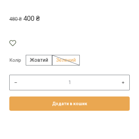
400
₴
480
₴
Жовтий
Зелений
Колір
﹣
﹢
Додати в кошик