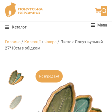
Menu
Каталог
Набори для чаювання
Набори для подарунку
Набори для 12 персон
Головна
/
Колекції
/
Флора
/ Листок Лопух вузький
27*10см з обідком
Розпродаж!