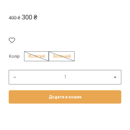
300
₴
400
₴
Жовтий
Зелений
Колір
﹣
﹢
Додати в кошик