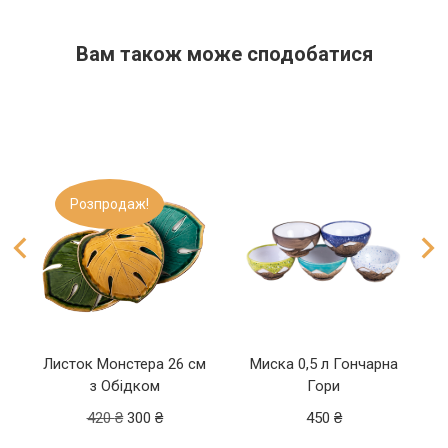
Вам також може сподобатися​
Розпродаж!
Листок Монстера 26 см
Миска 0,5 л Гончарна
з Обідком
Гори
420
₴
300
₴
450
₴