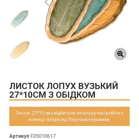
ЛИСТОК ЛОПУХ ВУЗЬКИЙ
27*10СМ З ОБІДКОМ
Листок 27*10 см з відбитком лопуха ручної роботи з
колекції Флора від Покутської кераміки.
Артикул
F05010617