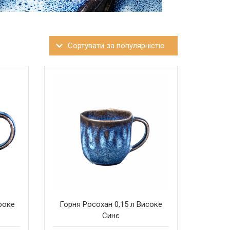
роке
Горня Росохан 0,15 л Високе
Синє