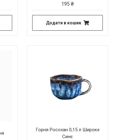
195
₴
Додати в кошик
Горня Росохан 0,15 л Широке
ня
Синє