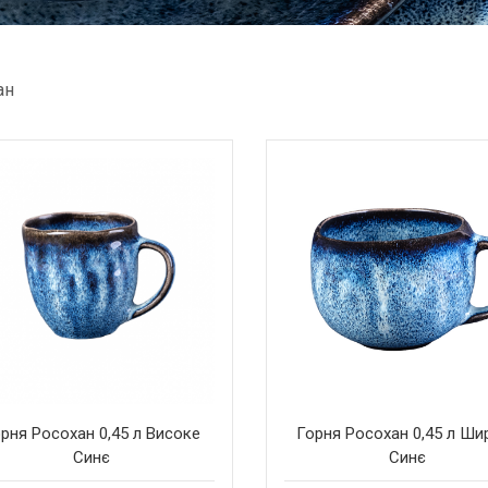
ан
рня Росохан 0,45 л Високе
Горня Росохан 0,45 л Ши
Синє
Синє