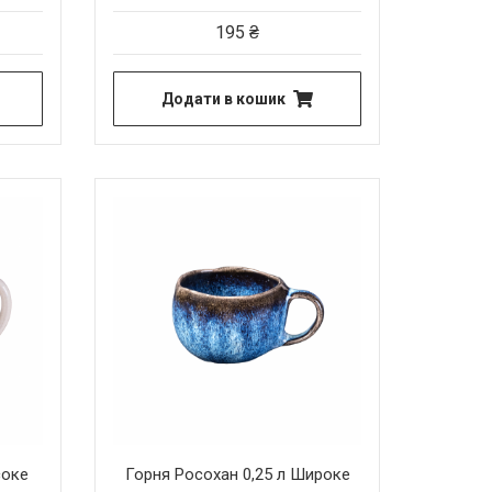
195
₴
Додати в кошик
соке
Горня Росохан 0,25 л Широке