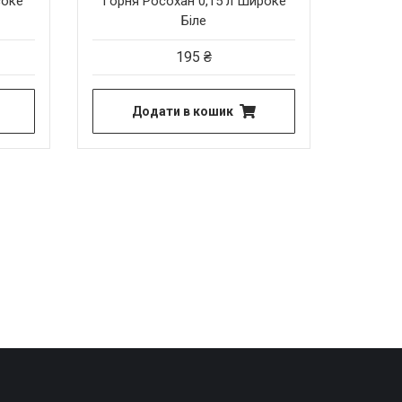
соке
Горня Росохан 0,15 л Широке
Біле
195
₴
Додати в кошик