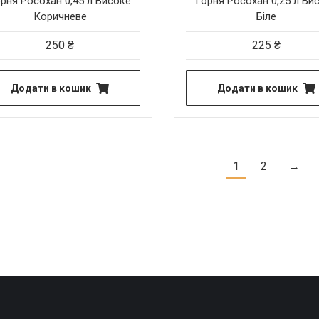
рня Росохан 0,45 л Високе
Горня Росохан 0,25 л Ви
Коричневе
Біле
250
₴
225
₴
Додати в кошик
Додати в кошик
1
2
→