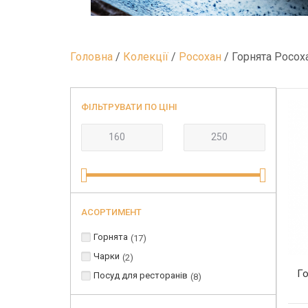
Головна
/
Колекції
/
Росохан
/ Горнята Росох
ФІЛЬТРУВАТИ ПО ЦІНІ
АСОРТИМЕНТ
Горнята
17
Чарки
2
Го
Посуд для ресторанів
8