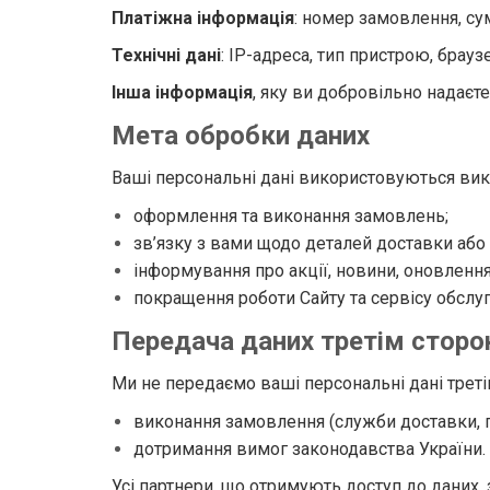
Платіжна інформація
: номер замовлення, сум
Технічні дані
: IP-адреса, тип пристрою, браузе
Інша інформація
, яку ви добровільно надаєте
Мета обробки даних
Ваші персональні дані використовуються ви
оформлення та виконання замовлень;
зв’язку з вами щодо деталей доставки або 
інформування про акції, новини, оновленн
покращення роботи Сайту та сервісу обслуг
Передача даних третім стор
Ми не передаємо ваші персональні дані трет
виконання замовлення (служби доставки, п
дотримання вимог законодавства України.
Усі партнери, що отримують доступ до даних,