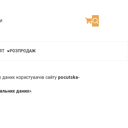
И
ЯТ
РОЗПРОДАЖ
х даних користувачів сайту
pocutska-
альних даних»
.