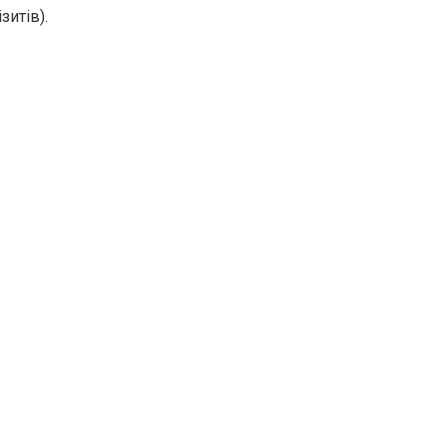
зитів).