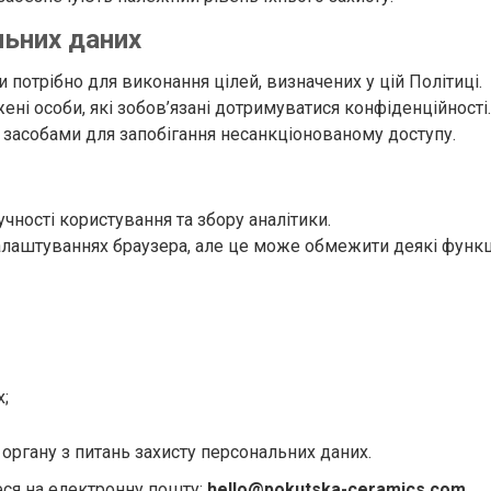
льних даних
и потрібно для виконання цілей, визначених у цій Політиці.
і особи, які зобов’язані дотримуватися конфіденційності.
 засобами для запобігання несанкціонованому доступу.
чності користування та збору аналітики.
лаштуваннях браузера, але це може обмежити деякі функці
;
органу з питань захисту персональних даних.
теся на електронну пошту:
hello@pokutska-ceramics.com