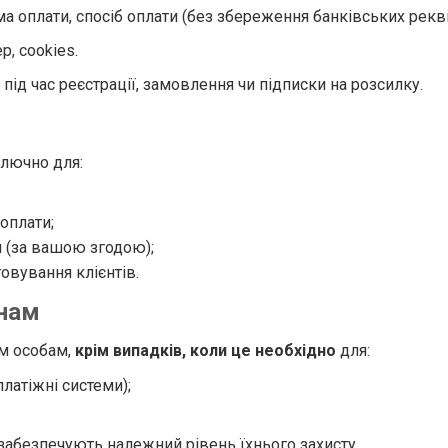
а оплати, спосіб оплати (без збереження банківських рекві
р, cookies.
 під час реєстрації, замовлення чи підписки на розсилку.
ключно для:
оплати;
я (за вашою згодою);
овування клієнтів.
онам
ім особам,
крім випадків, коли це необхідно
для:
латіжні системи);
 забезпечують належний рівень їхнього захисту.