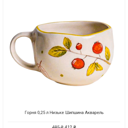
Горня 0,25 л Низьке Шипшина Акварель
485
₴
412
₴