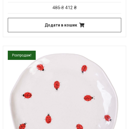
485
₴
412
₴
Додати в кошик
Розпродаж!