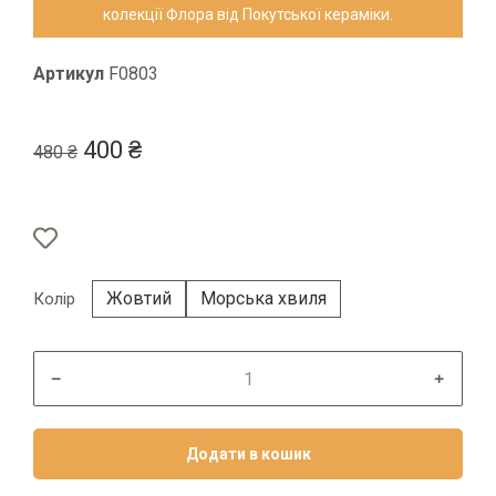
колекції Флора від Покутської кераміки.
Артикул
F0803
400
₴
480
₴
Жовтий
Морська хвиля
Колір
﹣
﹢
Додати в кошик