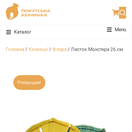
Menu
Каталог
Набори для чаювання
Набори для подарунку
Набори для 12 персон
Головна
/
Колекції
/
Флора
/ Листок Монстера 26 см
Розпродаж!