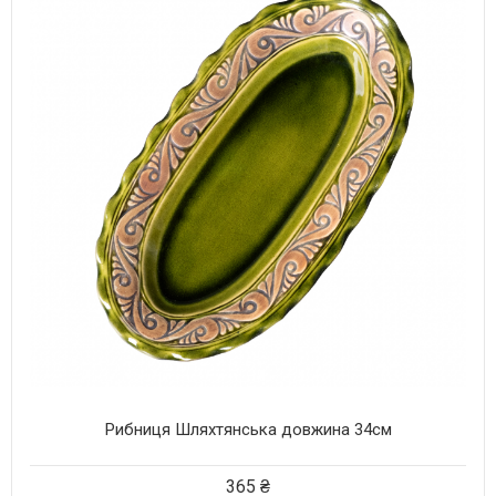
Рибниця Шляхтянська довжина 34см
365
₴