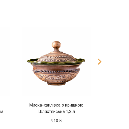
Миска-хвилівка з кришкою
см
Шляхтянська 1,2 л
Таріль Ш
910
₴