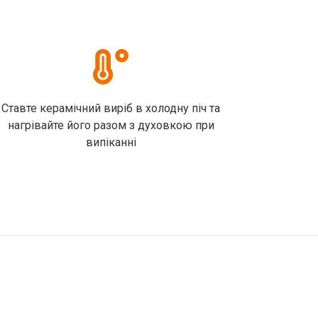
Ставте керамічний виріб в холодну піч та
нагрівайте його разом з духовкою при
випіканні