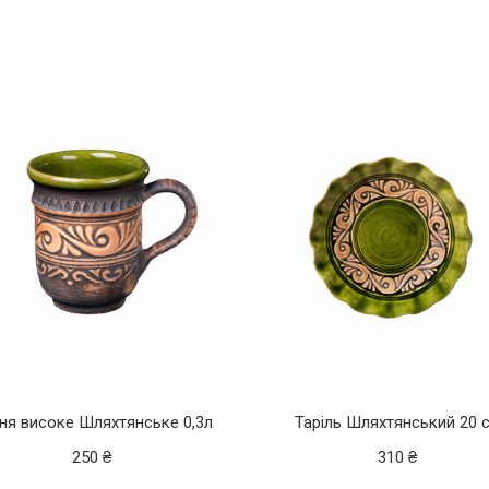
ня високе Шляхтянське 0,3л
Таріль Шляхтянський 20 
250
₴
310
₴