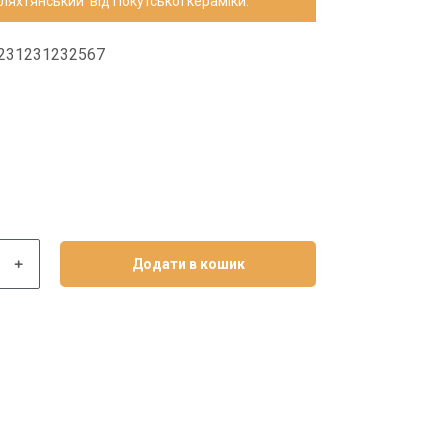
ляхтянський від Покутської кераміки.
231231232567
﹢
Додати в кошик