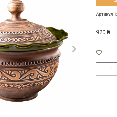
Ш
Артикул
1
920
₴
﹣