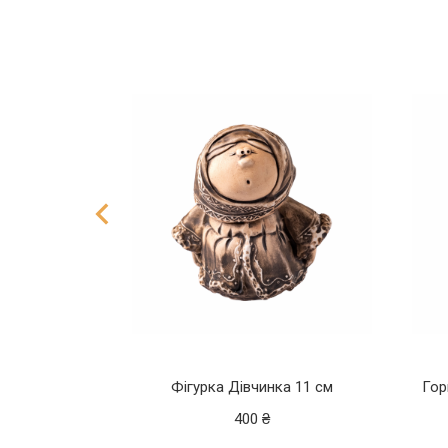
ності
з кришкою
2,5 л
Фігурка Дівчинка 11 см
Гор
400
₴