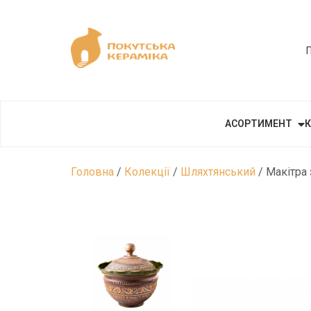
АСОРТИМЕНТ
К
Головна
/
Колекції
/
Шляхтянський
/ Макітра