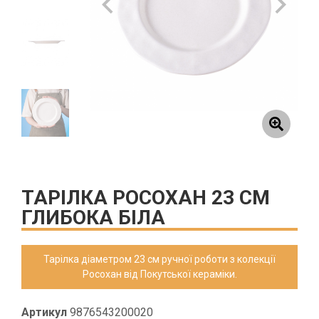
ТАРІЛКА РОСОХАН 23 СМ
ГЛИБОКА БІЛА
Тарілка діаметром 23 см ручної роботи з колекції
Росохан від Покутської кераміки.
Артикул
9876543200020