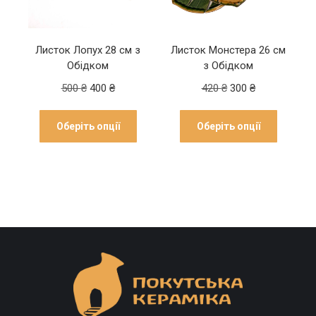
Листок Лопух 28 см з
Листок Монстера 26 см
ь
Обідком
з Обідком
500
₴
400
₴
420
₴
300
₴
Оберіть опції
Оберіть опції