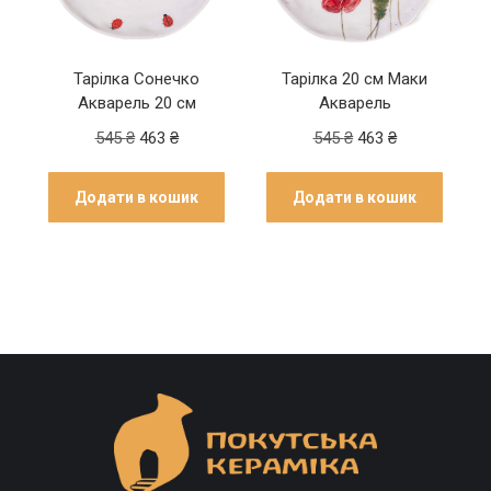
см
Тарілка Сонечко
Тарілка 20 см Маки
Акварель 20 см
Акварель
545
₴
463
₴
545
₴
463
₴
Додати в кошик
Додати в кошик