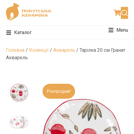
Menu
Каталог
Набори для чаювання
Набори для подарунку
Набори для 12 персон
Головна
/
Колекції
/
Акварель
/ Тарілка 20 см Гранат
Акварель
Розпродаж!