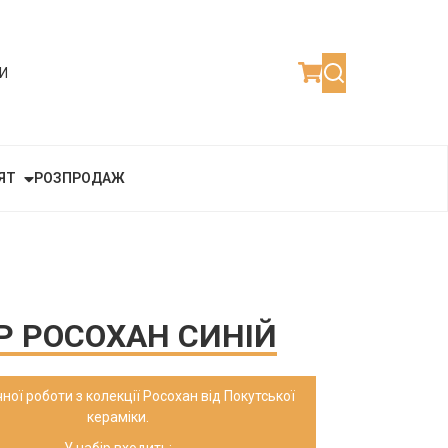
И
ЯТ
РОЗПРОДАЖ
Р РОСОХАН СИНІЙ
чної роботи з колекції Росохан від Покутської
кераміки.