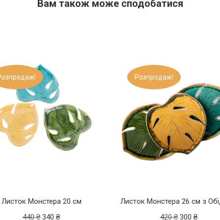
Вам також може сподобатися​
Розпродаж!
Розпродаж!
Листок Монстера 20 см
Листок Монстера 26 см з Об
440
₴
340
₴
420
₴
300
₴