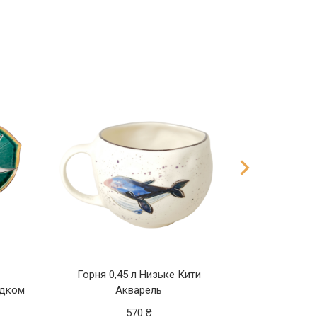
Горня 0,45 л Низьке Кити
ідком
Акварель
Набір 
570
₴