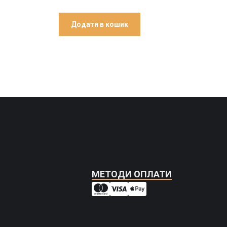
Додати в кошик
Дод
МЕТОДИ ОПЛАТИ