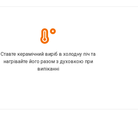
Ставте керамічний виріб в холодну піч та
нагрівайте його разом з духовкою при
випіканні