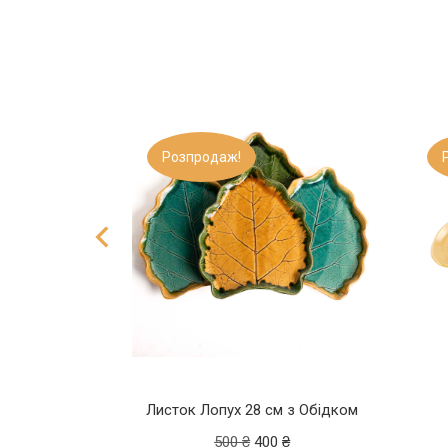
Розпродаж!
ності
ьке Крокус
ь
Листок Лопух 28 см з Обідком
5
₴
500
₴
400
₴