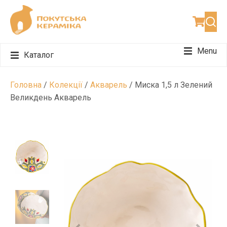
Menu
Каталог
Набори для чаювання
Набори для подарунку
Набори для 12 персон
Головна
/
Колекції
/
Акварель
/ Миска 1,5 л Зелений
Великдень Акварель